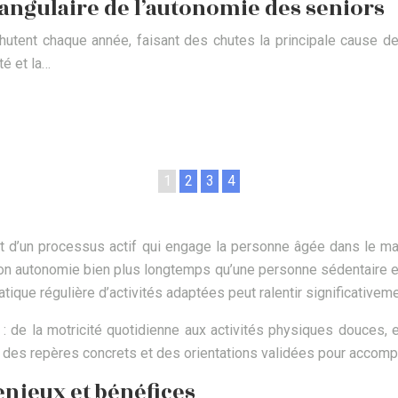
e angulaire de l’autonomie des seniors
tent chaque année, faisant des chutes la principale cause de
té et la…
1
2
3
4
git d’un processus actif qui engage la personne âgée dans le m
on autonomie bien plus longtemps qu’une personne sédentaire e
tique régulière d’activités adaptées peut ralentir significativemen
ir : de la motricité quotidienne aux activités physiques douces
, des repères concrets et des orientations validées pour accomp
enjeux et bénéfices