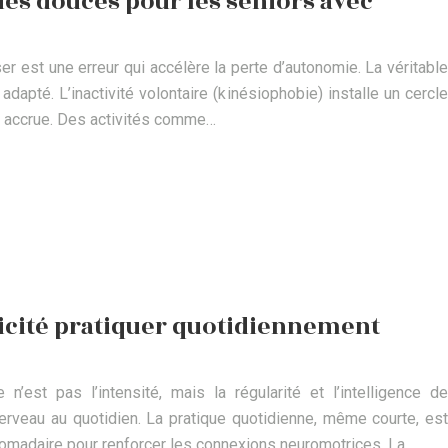
ues douces pour les seniors avec
iser est une erreur qui accélère la perte d’autonomie. La véritable
adapté. L’inactivité volontaire (kinésiophobie) installe un cercle
r accrue. Des activités comme…
icité pratiquer quotidiennement
’est pas l’intensité, mais la régularité et l’intelligence de
veau au quotidien. La pratique quotidienne, même courte, est
omadaire pour renforcer les connexions neuromotrices. La…