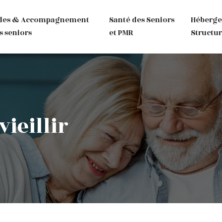
des & Accompagnement
Santé des Seniors
Héberg
s seniors
et PMR
Structur
ieillir