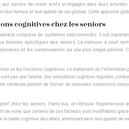
ant aux seniors de rester actifs et engagés dans leurs activités
nt leur humeur et leur qualité de vie globale. Cette approche glo
ons cognitives chez les seniors
ensemble complexe de systèmes interconnectés. Il est importa
er aux besoins spécifiques des seniors. La mémoire à court te
souvenirs et les connaissances sur une plus longue période. C
re et les fonctions cognitives. Le traitement de l’information pe
 sont pas une fatalité. Une stimulation cognitive régulière, combi
vité cérébrale permet de former de nouvelles connexions neuro
itif chez les seniors. Parmi eux, on retrouve l’hypertension art
tant de noter que certains de ces facteurs sont modifiables grâce
ur la santé cognitive des aînés, améliorant ainsi leur qualité de v