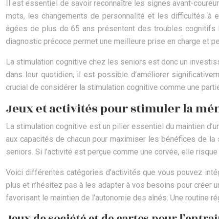
Il est essentiel de savoir reconnaître les signes avant-coureur
mots, les changements de personnalité et les difficultés à 
âgées de plus de 65 ans présentent des troubles cognitifs l
diagnostic précoce permet une meilleure prise en charge et peut
La stimulation cognitive chez les seniors est donc un investis
dans leur quotidien, il est possible d’améliorer significativem
crucial de considérer la stimulation cognitive comme une part
Jeux et activités pour stimuler la mé
La stimulation cognitive est un pilier essentiel du maintien d’
aux capacités de chacun pour maximiser les bénéfices de la s
seniors. Si l’activité est perçue comme une corvée, elle risqu
Voici différentes catégories d’activités que vous pouvez inté
plus et n’hésitez pas à les adapter à vos besoins pour créer u
favorisant le maintien de l’autonomie des aînés. Une routine ré
Jeux de société et de cartes pour l’entr