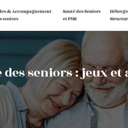
des & Accompagnement
Santé des Seniors
Héberg
s seniors
et PMR
Structur
es seniors : jeux et a