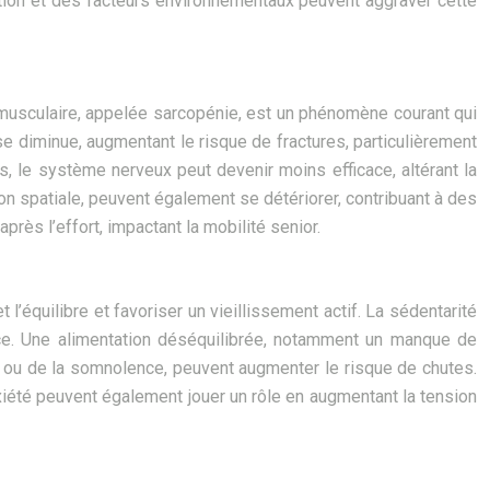
tion et des facteurs environnementaux peuvent aggraver cette
e musculaire, appelée sarcopénie, est un phénomène courant qui
e diminue, augmentant le risque de fractures, particulièrement
 le système nerveux peut devenir moins efficace, altérant la
ation spatiale, peuvent également se détériorer, contribuant à des
près l’effort, impactant la mobilité senior.
l’équilibre et favoriser un vieillissement actif. La sédentarité
orce. Une alimentation déséquilibrée, notamment un manque de
es ou de la somnolence, peuvent augmenter le risque de chutes.
anxiété peuvent également jouer un rôle en augmentant la tension