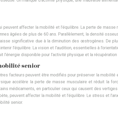
 osseuse. Un manque d’activité physique, une mauvaise alimenta
 peuvent affecter la mobilité et l’équilibre. La perte de mass
onnes âgées de plus de 60 ans. Parallèlement, la densité osseus
sse significative due à la diminution des œstrogènes. De plus,
enir l’équilibre. La vision et l’audition, essentielles à l’orient
’énergie disponible pour l’activité physique et la récupération a
mobilité senior
es facteurs peuvent être modifiés pour préserver la mobilité et 
hysique accélère la perte de masse musculaire et réduit la f
ertains médicaments, en particulier ceux qui causent des vertig
te, peuvent affecter la mobilité et l’équilibre. Le stress et l’
bilité senior.