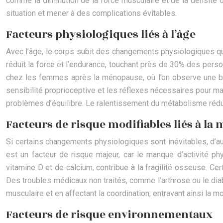
comme la diminution de la force musculaire et de la densité
situation et mener à des complications évitables.
Facteurs physiologiques liés à l’âge
Avec l’âge, le corps subit des changements physiologiques qui
réduit la force et l’endurance, touchant près de 30% des pers
chez les femmes après la ménopause, où l’on observe une bai
sensibilité proprioceptive et les réflexes nécessaires pour maint
problèmes d’équilibre. Le ralentissement du métabolisme réduit l
Facteurs de risque modifiables liés à la 
Si certains changements physiologiques sont inévitables, d’autr
est un facteur de risque majeur, car le manque d’activité p
vitamine D et de calcium, contribue à la fragilité osseuse. C
Des troubles médicaux non traités, comme l’arthrose ou le diabè
musculaire et en affectant la coordination, entravant ainsi la mo
Facteurs de risque environnementaux