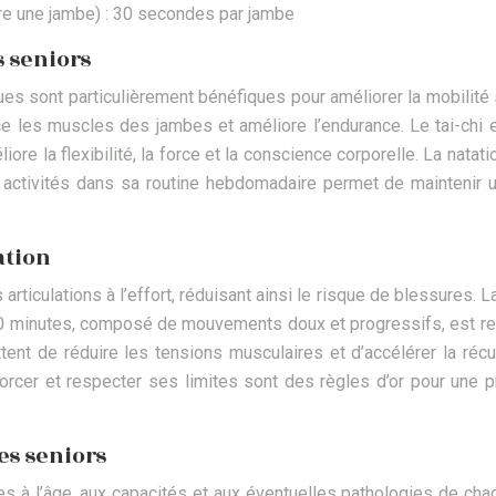
dre une jambe) : 30 secondes par jambe
 seniors
es sont particulièrement bénéfiques pour améliorer la mobilité s
e les muscles des jambes et améliore l’endurance. Le tai-chi et 
iore la flexibilité, la force et la conscience corporelle. La nata
 activités dans sa routine hebdomadaire permet de maintenir un
ation
rticulations à l’effort, réduisant ainsi le risque de blessures. 
à 10 minutes, composé de mouvements doux et progressifs, est r
ent de réduire les tensions musculaires et d’accélérer la récu
forcer et respecter ses limites sont des règles d’or pour une p
es seniors
es à l’âge, aux capacités et aux éventuelles pathologies de ch