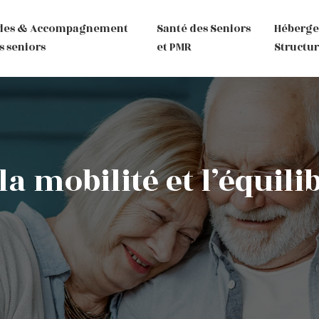
des & Accompagnement
Santé des Seniors
Héberg
s seniors
et PMR
Structur
 mobilité et l’équili