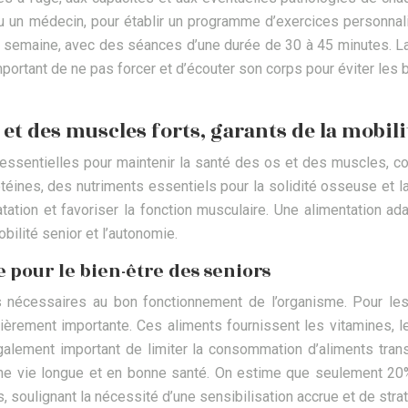
 un médecin, pour établir un programme d’exercices personnalis
r semaine, avec des séances d’une durée de 30 à 45 minutes. L
mportant de ne pas forcer et d’écouter son corps pour éviter les b
et des muscles forts, garants de la mobili
ssentielles pour maintenir la santé des os et des muscles, contri
ines, des nutriments essentiels pour la solidité osseuse et la 
tation et favoriser la fonction musculaire. Une alimentation ad
bilité senior et l’autonomie.
 pour le bien-être des seniors
ls nécessaires au bon fonctionnement de l’organisme. Pour les 
ièrement importante. Ces aliments fournissent les vitamines, l
lement important de limiter la consommation d’aliments trans
 d’une vie longue et en bonne santé. On estime que seulement 2
soulignant la nécessité d’une sensibilisation accrue et de strat