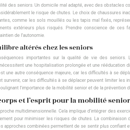
bilité des seniors. Un domicile mal adapté, avec des obstacles co
sidérablement le risque de chutes. Le choix de chaussures ina
antes, comme les sols mouillés ou les tapis mal fixés, représe
ments extérieurs plus risqués. Prendre conscience de ces fa
maintien de l’autonomie.
libre altérés chez les seniors
onséquences importantes sur la qualité de vie des seniors. 
i nécessitent une hospitalisation prolongée et une rééducation 
t une autre conséquence majeure, car les difficultés à se dépla
survenir, car les difficultés à se déplacer peuvent limiter les int
soulignant l’importance de la mobilité senior et de la prévention 
corps et l’esprit pour la mobilité senio
approche multidimensionnelle. Cela implique d’intégrer des exerci
nnement pour minimiser les risques de chutes. La combinaison d
es approches combinées permettent de se sentir plus confiant et 