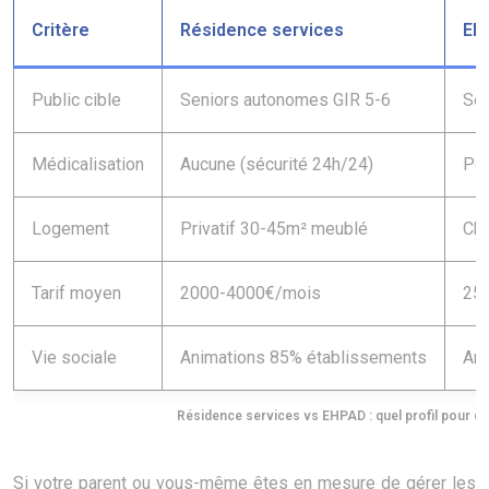
Critère
Résidence services
EH
Public cible
Seniors autonomes GIR 5-6
Sen
Médicalisation
Aucune (sécurité 24h/24)
Per
Logement
Privatif 30-45m² meublé
Cha
Tarif moyen
2000-4000€/mois
25
Vie sociale
Animations 85% établissements
Ani
Résidence services vs EHPAD : quel profil pour que
Si votre parent ou vous-même êtes en mesure de gérer les