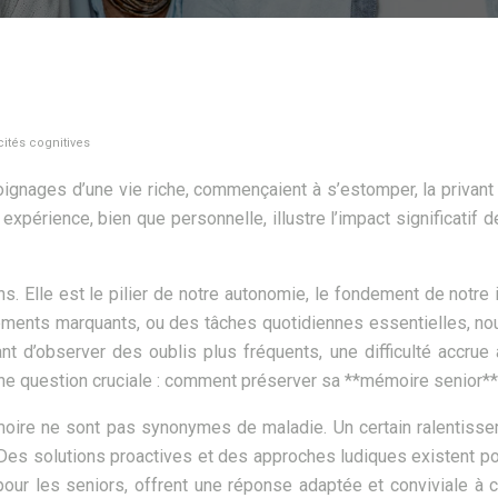
ités cognitives
ignages d’une vie riche, commençaient à s’estomper, la privant p
périence, bien que personnelle, illustre l’impact significatif de
. Elle est le pilier de notre autonomie, le fondement de notre i
nts marquants, ou des tâches quotidiennes essentielles, nous
ant d’observer des oublis plus fréquents, une difficulté accru
ne question cruciale : comment préserver sa **mémoire senior** 
moire ne sont pas synonymes de maladie. Un certain ralentisse
 Des solutions proactives et des approches ludiques existent po
our les seniors, offrent une réponse adaptée et conviviale à 