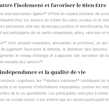
ttre l’isolement et favoriser le Bien-Être
re pour personnes âgées** offrent un espace précieux de sociali
 fréquent chez les seniors, en créant des liens sociaux et un s
es personnes crée une dynamique positive et enrichissante, favor
t aux participants de se sentir compétents, utiles, valorisés e
e** sont souvent relaxantes, amusantes et positives, ce qui 
 de jugement favorisent la détente, la libération des tensions
augmenter le niveau d’énergie et à apporter une sensation de b
nté mentale des seniors**.
’indépendance et la qualité de vie
s fonctions cognitives, les **ateliers mémoire** contribuent de 
apacité à se souvenir d’informations importantes, comme les r
tivités de la vie quotidienne. Les participants sont plus à même
ne vie sociale active. Il est estimé que les seniors participan