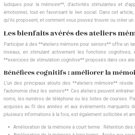
ludiques pour la mémoire**, d’activités stimulantes et d’ap
émotionnel, tout en favorisant le lien social. Dans cet articl
qu’ils proposent, et comment vous pouvez trouver ou créer un a
Les bienfaits avérés des ateliers mém
Participer à des **ateliers mémoire pour seniors** offre un 
niveaux, en stimulant activement les fonctions cognitives, 
**exercices de stimulation cognitive** proposés dans ces atel
Bénéfices cognitifs : améliorer la mémoi
L’un des principaux atouts des **ateliers mémoire** réside 
l’autonomie chez les seniors**. Ces ateliers peuvent entraîner
noms, les numéros de téléphone ou les listes de courses. Para
acquises au fil des années et aux événements marquants de 
plusieurs informations à la fois, est également sollicitée et a
Amélioration de la mémoire à court terme : Rétention des
Amélioration de la mémoire à long terme : Accès aux souv