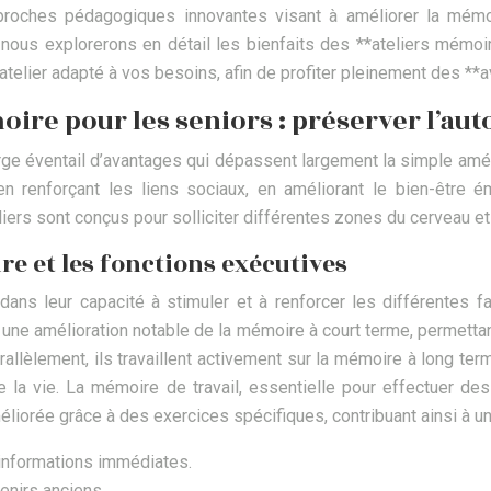
proches pédagogiques innovantes visant à améliorer la mémoire,
e, nous explorerons en détail les bienfaits des **ateliers mémo
telier adapté à vos besoins, afin de profiter pleinement des **a
oire pour les seniors : préserver l’aut
large éventail d’avantages qui dépassent largement la simple am
en renforçant les liens sociaux, en améliorant le bien-être é
iers sont conçus pour solliciter différentes zones du cerveau 
re et les fonctions exécutives
dans leur capacité à stimuler et à renforcer les différentes 
 une amélioration notable de la mémoire à court terme, permetta
llèlement, ils travaillent activement sur la mémoire à long term
la vie. La mémoire de travail, essentielle pour effectuer d
méliorée grâce à des exercices spécifiques, contribuant ainsi à un
 informations immédiates.
enirs anciens.