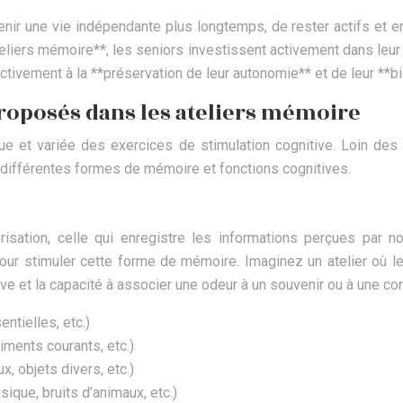
ir une vie indépendante plus longtemps, de rester actifs et en
*ateliers mémoire**, les seniors investissent activement dans l
ctivement à la **préservation de leur autonomie** et de leur **bi
proposés dans les ateliers mémoire
ue et variée des exercices de stimulation cognitive. Loin des 
 différentes formes de mémoire et fonctions cognitives.
isation, celle qui enregistre les informations perçues par 
ur stimuler cette forme de mémoire. Imaginez un atelier où les 
tive et la capacité à associer une odeur à un souvenir ou à une c
ntielles, etc.)
iments courants, etc.)
, objets divers, etc.)
que, bruits d’animaux, etc.)