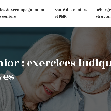
des & Accompagnement
Santé des Seniors
Héberg
s seniors
et PMR
Structur
ior : exercices ludiq
ves