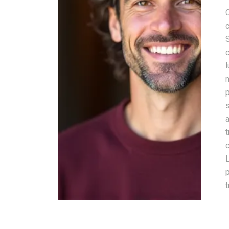
c
m
p
L