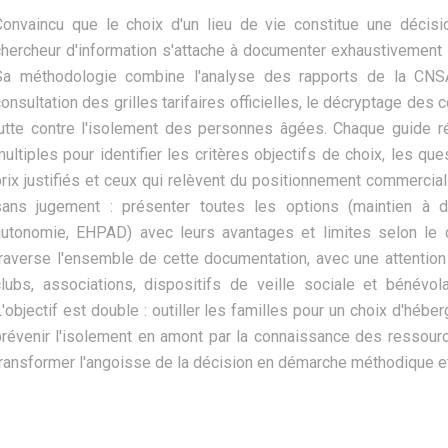
Convaincu que le choix d'un lieu de vie constitue une décisi
chercheur d'information s'attache à documenter exhaustivement 
Sa méthodologie combine l'analyse des rapports de la CNSA
onsultation des grilles tarifaires officielles, le décryptage des 
lutte contre l'isolement des personnes âgées. Chaque guide ré
ultiples pour identifier les critères objectifs de choix, les qu
rix justifiés et ceux qui relèvent du positionnement commercial. 
sans jugement : présenter toutes les options (maintien à dom
autonomie, EHPAD) avec leurs avantages et limites selon le
traverse l'ensemble de cette documentation, avec une attention 
clubs, associations, dispositifs de veille sociale et bénévola
'objectif est double : outiller les familles pour un choix d'hébe
prévenir l'isolement en amont par la connaissance des ressource
transformer l'angoisse de la décision en démarche méthodique e