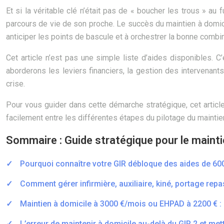
Et si la véritable clé n’était pas de « boucher les trous » au
parcours de vie de son proche. Le succès du maintien à domicil
anticiper les points de bascule et à orchestrer la bonne combin
Cet article n’est pas une simple liste d’aides disponibles. C
aborderons les leviers financiers, la gestion des intervenants,
crise.
Pour vous guider dans cette démarche stratégique, cet artic
facilement entre les différentes étapes du pilotage du maintie
Sommaire : Guide stratégique pour le maint
Pourquoi connaître votre GIR débloque des aides de 60
Comment gérer infirmière, auxiliaire, kiné, portage repas
Maintien à domicile à 3000 €/mois ou EHPAD à 2200 € : l
L’erreur de maintenir à domicile au-delà du GIR 2 et me