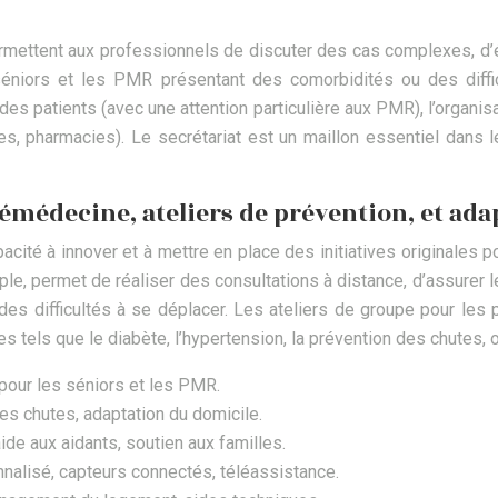
permettent aux professionnels de discuter des cas complexes, d’
séniors et les PMR présentant des comorbidités ou des diffic
des patients (avec une attention particulière aux PMR), l’organis
es, pharmacies). Le secrétariat est un maillon essentiel dans
élémédecine, ateliers de prévention, et ad
té à innover et à mettre en place des initiatives originales pou
le, permet de réaliser des consultations à distance, d’assurer le 
s difficultés à se déplacer. Les ateliers de groupe pour les 
 tels que le diabète, l’hypertension, la prévention des chutes, 
 pour les séniors et les PMR.
es chutes, adaptation du domicile.
aide aux aidants, soutien aux familles.
nnalisé, capteurs connectés, téléassistance.