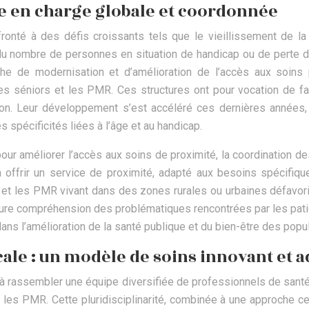
ise en charge globale et coordonnée
onté à des défis croissants tels que le vieillissement de la 
n du nombre de personnes en situation de handicap ou de perte
he de modernisation et d’amélioration de l’accès aux soins p
les séniors et les PMR. Ces structures ont pour vocation de fa
ration. Leur développement s’est accéléré ces dernières années
 spécificités liées à l’âge et au handicap.
r améliorer l’accès aux soins de proximité, la coordination des 
à offrir un service de proximité, adapté aux besoins spécifique
rs et les PMR vivant dans des zones rurales ou urbaines défavor
ure compréhension des problématiques rencontrées par les patient
ns l’amélioration de la santé publique et du bien-être des popul
e : un modèle de soins innovant et a
 rassembler une équipe diversifiée de professionnels de santé
 les PMR. Cette pluridisciplinarité, combinée à une approche cen