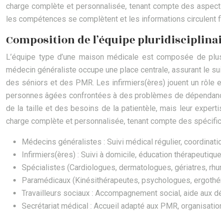
charge complète et personnalisée, tenant compte des aspects 
les compétences se complètent et les informations circulent fl
Composition de l’équipe pluridisciplinair
L’équipe type d’une maison médicale est composée de plusie
médecin généraliste occupe une place centrale, assurant le sui
des séniors et des PMR. Les infirmiers(ères) jouent un rôle e
personnes âgées confrontées à des problèmes de dépendance.
de la taille et des besoins de la patientèle, mais leur exper
charge complète et personnalisée, tenant compte des spécificit
Médecins généralistes : Suivi médical régulier, coordinat
Infirmiers(ères) : Suivi à domicile, éducation thérapeut
Spécialistes (Cardiologues, dermatologues, gériatres, rh
Paramédicaux (Kinésithérapeutes, psychologues, ergothéra
Travailleurs sociaux : Accompagnement social, aide aux d
Secrétariat médical : Accueil adapté aux PMR, organisatio