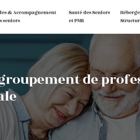
des & Accompagnement
Santé des Seniors
Héberg
s seniors
et PMR
Structur
egroupement de profe
ale