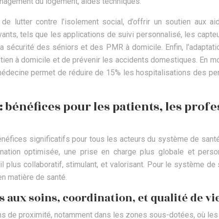
ménagement du logement, aides techniques.
e lutter contre l’isolement social, d’offrir un soutien aux a
ovants, tels que les applications de suivi personnalisé, les cap
la sécurité des séniors et des PMR à domicile. Enfin, l’adaptatio
ntien à domicile et de prévenir les accidents domestiques. En 
élémédecine permet de réduire de 15% les hospitalisations des
 bénéfices pour les patients, les profe
ices significatifs pour tous les acteurs du système de santé, 
ination optimisée, une prise en charge plus globale et person
l plus collaboratif, stimulant, et valorisant. Pour le système de
 en matière de santé.
s aux soins, coordination, et qualité de vi
oins de proximité, notamment dans les zones sous-dotées, où l