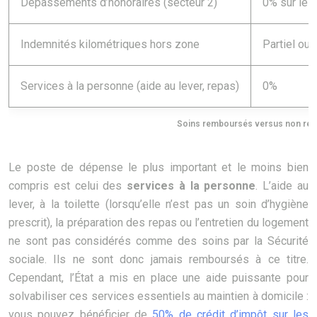
Dépassements d’honoraires (secteur 2)
0% sur le
Indemnités kilométriques hors zone
Partiel ou
Services à la personne (aide au lever, repas)
0%
Soins remboursés versus non remb
Le poste de dépense le plus important et le moins bien
compris est celui des
services à la personne
. L’aide au
lever, à la toilette (lorsqu’elle n’est pas un soin d’hygiène
prescrit), la préparation des repas ou l’entretien du logement
ne sont pas considérés comme des soins par la Sécurité
sociale. Ils ne sont donc jamais remboursés à ce titre.
Cependant, l’État a mis en place une aide puissante pour
solvabiliser ces services essentiels au maintien à domicile :
vous pouvez bénéficier de
50% de crédit d’impôt sur les