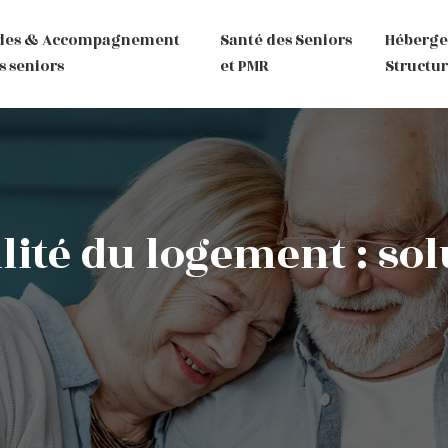
des & Accompagnement
Santé des Seniors
Héberg
s seniors
et PMR
Structur
lité du logement : so