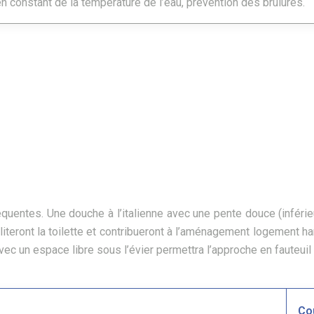
n constant de la température de l’eau, prévention des brûlures.
équentes. Une douche à l’italienne avec une pente douce (inférie
literont la toilette et contribueront à l’aménagement logement h
c un espace libre sous l’évier permettra l’approche en fauteuil 
Co