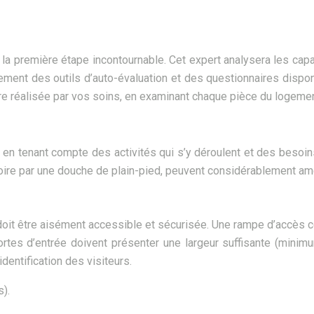
la première étape incontournable. Cet expert analysera les capac
ement des outils d’auto-évaluation et des questionnaires dispon
tre réalisée par vos soins, en examinant chaque pièce du logemen
 en tenant compte des activités qui s’y déroulent et des besoin
ire par une douche de plain-pied, peuvent considérablement amél
le doit être aisément accessible et sécurisée. Une rampe d’accè
portes d’entrée doivent présenter une largeur suffisante (minim
identification des visiteurs.
).