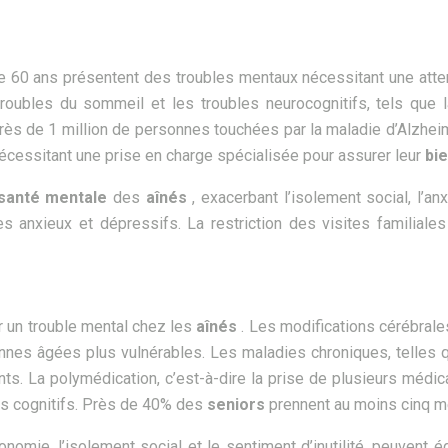
60 ans présentent des troubles mentaux nécessitant une attenti
s troubles du sommeil et les troubles neurocognitifs, tels qu
ès de 1 million de personnes touchées par la maladie d’Alzhei
nécessitant une prise en charge spécialisée pour assurer leur
bi
santé mentale
des
aînés
, exacerbant l’isolement social, l’an
s anxieux et dépressifs. La restriction des visites familiales
r un trouble mental chez les
aînés
. Les modifications cérébrales
onnes âgées plus vulnérables. Les maladies chroniques, telles 
nts. La polymédication, c’est-à-dire la prise de plusieurs méd
es cognitifs. Près de 40% des
seniors
prennent au moins cinq m
nomie, l’isolement social et le sentiment d’inutilité, peuvent é