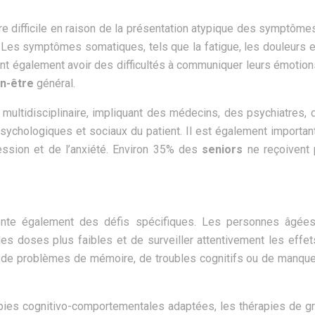
re difficile en raison de la présentation atypique des symptômes
. Les symptômes somatiques, tels que la fatigue, les douleurs 
galement avoir des difficultés à communiquer leurs émotions 
en-être
général.
t multidisciplinaire, impliquant des médecins, des psychiatres, 
ychologiques et sociaux du patient. Il est également important 
ession et de l’anxiété. Environ 35% des
seniors
ne reçoivent
nte également des défis spécifiques. Les personnes âgées
des doses plus faibles et de surveiller attentivement les effe
on de problèmes de mémoire, de troubles cognitifs ou de manqu
ies cognitivo-comportementales adaptées, les thérapies de group