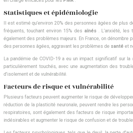
en charge efficaces pour les
PMR
.
Statistiques et épidémiologie
Il est estimé qu’environ 20% des personnes âgées de plus de 
fréquents, touchant environ 15% des
aînés
. L’anxiété, le
également des problèmes majeurs. En France, on dénombre pr
des personnes âgées, aggravant les problèmes de
santé
et 
La pandémie de COVID-19 a eu un impact significatif sur la
particulièrement touchés, avec une augmentation des trouble
d’isolement et de vulnérabilité.
Facteurs de risque et vulnérabilité
Plusieurs facteurs peuvent augmenter le risque de développe
réduction de la plasticité neuronale, peuvent rendre les pers
respiratoires, sont également des facteurs de risque importa
indésirables et augmenter le risque de confusion et de troubl
Les facteurs psychologiques, tels que le deuil, la perte d’auto