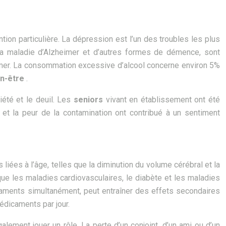
on particulière. La dépression est l’un des troubles les plus
e la maladie d’Alzheimer et d’autres formes de démence, sont
mer. La consommation excessive d’alcool concerne environ 5%
en-être
.
xiété et le deuil. Les
seniors
vivant en établissement ont été
 et la peur de la contamination ont contribué à un sentiment
 liées à l’âge, telles que la diminution du volume cérébral et la
que les maladies cardiovasculaires, le diabète et les maladies
icaments simultanément, peut entraîner des effets secondaires
édicaments par jour.
galement jouer un rôle. La perte d’un conjoint, d’un ami ou d’un