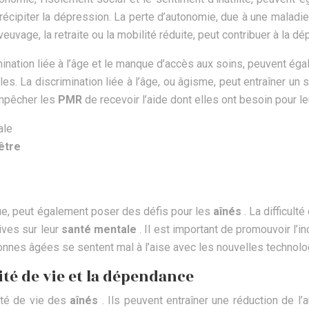
cipiter la dépression. La perte d’autonomie, due à une maladie o
uvage, la retraite ou la mobilité réduite, peut contribuer à la dép
imination liée à l’âge et le manque d’accès aux soins, peuvent éga
iales. La discrimination liée à l’âge, ou âgisme, peut entraîner u
empêcher les
PMR
de recevoir l’aide dont elles ont besoin pour l
ale
être
ue, peut également poser des défis pour les
aînés
. La difficult
ives sur leur
santé mentale
. Il est important de promouvoir l
rsonnes âgées se sentent mal à l’aise avec les nouvelles technolo
té de vie et la dépendance
ité de vie des
aînés
. Ils peuvent entraîner une réduction de 