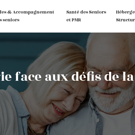
des & Accompagnement
Santé des Seniors
Héberg
s seniors
et PMR
Structur
ie face aux défis de l