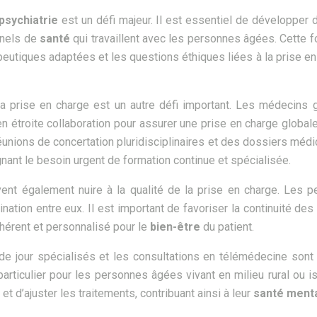
psychiatrie
est un défi majeur. Il est essentiel de développe
onnels de
santé
qui travaillent avec les personnes âgées. Cette fo
peutiques adaptées et les questions éthiques liées à la prise en 
la prise en charge est un autre défi important. Les médecins gén
r en étroite collaboration pour assurer une prise en charge globa
réunions de concertation pluridisciplinaires et des dossiers m
gnant le besoin urgent de formation continue et spécialisée.
ent également nuire à la qualité de la prise en charge. Les 
rdination entre eux. Il est important de favoriser la continuité 
ohérent et personnalisé pour le
bien-être
du patient.
 de jour spécialisés et les consultations en télémédecine son
 particulier pour les personnes âgées vivant en milieu rural ou
t d’ajuster les traitements, contribuant ainsi à leur
santé ment