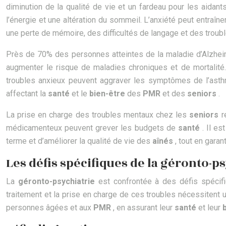
diminution de la qualité de vie et un fardeau pour les aidant
l’énergie et une altération du sommeil. L’anxiété peut entraî
une perte de mémoire, des difficultés de langage et des trou
Près de 70% des personnes atteintes de la maladie d’Alzheim
augmenter le risque de maladies chroniques et de mortalité
troubles anxieux peuvent aggraver les symptômes de l’asthm
affectant la
santé
et le
bien-être
des
PMR
et des
seniors
.
La prise en charge des troubles mentaux chez les
seniors
r
médicamenteux peuvent grever les budgets de
santé
. Il e
terme et d’améliorer la qualité de vie des
aînés
, tout en garan
Les défis spécifiques de la géronto-
La
géronto-psychiatrie
est confrontée à des défis spécifi
traitement et la prise en charge de ces troubles nécessitent u
personnes âgées et aux
PMR
, en assurant leur
santé
et leur