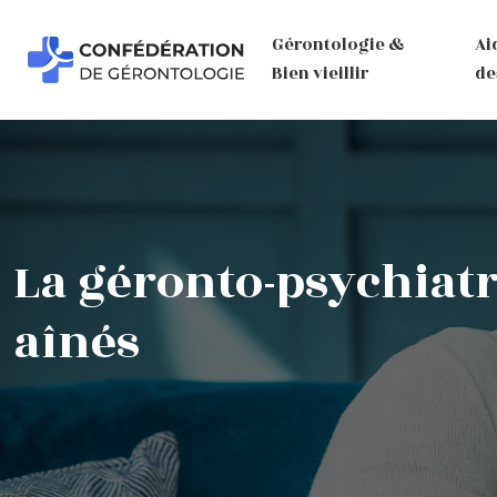
Gérontologie &
Ai
Bien vieillir
de
La géronto-psychiatr
aînés