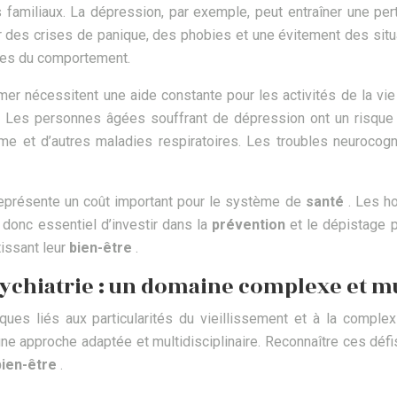
s familiaux. La dépression, par exemple, peut entraîner une pert
ner des crises de panique, des phobies et une évitement des situ
bles du comportement.
er nécessitent une aide constante pour les activités de la vie
. Les personnes âgées souffrant de dépression ont un risque
e et d’autres maladies respiratoires. Les troubles neurocogni
eprésente un coût important pour le système de
santé
. Les h
st donc essentiel d’investir dans la
prévention
et le dépistage 
tissant leur
bien-être
.
psychiatrie : un domaine complexe et 
ques liés aux particularités du vieillissement et à la compl
ne approche adaptée et multidisciplinaire. Reconnaître ces défi
bien-être
.