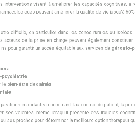
 interventions visent à améliorer les capacités cognitives, à ré
harmacologiques peuvent améliorer la qualité de vie jusqu’à 60% 
 être difficile, en particulier dans les zones rurales ou isol
ents acteurs de la prise en charge peuvent également constituer
oins pour garantir un accès équitable aux services de
géronto-p
iors
-psychiatrie
r le
bien-être
des
aînés
ntale
uestions importantes concernant l’autonomie du patient, la protec
er ses volontés, même lorsqu’il présente des troubles cogniti
 ou ses proches pour déterminer la meilleure option thérapeutiqu