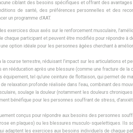
hacune ciblant des besoins spécifiques et offrant des avantages d
onditions de santé, des préférences personnelles et des reco
ncer un programme d’AAT.
es exercices doux axés sur le renforcement musculaire, l’amél
 de chaque participant et peuvent être modifiés pour répondre à
ne option idéale pour les personnes âgées cherchant à améliorer
 la course terrestre, réduisant l’impact sur les articulations et 
s en rééducation après une blessure (comme une fracture de la c
s équipement, tel qu’une ceinture de flottaison, qui permet de mai
 de relaxation profonde réalisée dans l’eau, combinant des mou
sculaire, soulage la douleur (notamment les douleurs chroniques l
rement bénéfique pour les personnes souffrant de stress, d’anxié
ement conçus pour répondre aux besoins des personnes souffran
ose en plaques) ou les blessures musculo-squelettiques. Ils so
ui adaptent les exercices aux besoins individuels de chaque pat