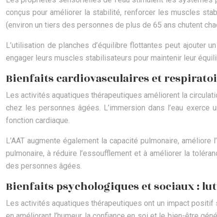
conçus pour améliorer la stabilité, renforcer les muscles sta
(environ un tiers des personnes de plus de 65 ans chutent cha
L’utilisation de planches d’équilibre flottantes peut ajouter 
engager leurs muscles stabilisateurs pour maintenir leur équilib
Bienfaits cardiovasculaires et respirato
Les activités aquatiques thérapeutiques améliorent la circulat
chez les personnes âgées. L’immersion dans l’eau exerce une 
fonction cardiaque.
L’AAT augmente également la capacité pulmonaire, améliore l’ef
pulmonaire, à réduire l’essoufflement et à améliorer la toléranc
des personnes âgées.
Bienfaits psychologiques et sociaux : lu
Les activités aquatiques thérapeutiques ont un impact positif s
en améliorant l’humeur, la confiance en soi et le bien-être gén