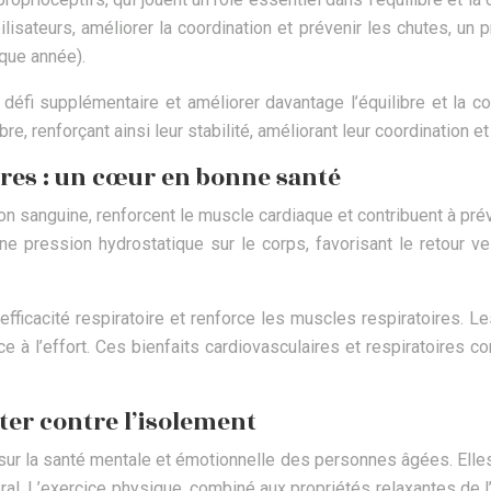
bilisateurs, améliorer la coordination et prévenir les chutes,
que année).
un défi supplémentaire et améliorer davantage l’équilibre et la c
re, renforçant ainsi leur stabilité, améliorant leur coordination e
ires : un cœur en bonne santé
ion sanguine, renforcent le muscle cardiaque et contribuent à p
pression hydrostatique sur le corps, favorisant le retour vei
ficacité respiratoire et renforce les muscles respiratoires. Le
e à l’effort. Ces bienfaits cardiovasculaires et respiratoires cont
tter contre l’isolement
ur la santé mentale et émotionnelle des personnes âgées. Elles c
éral. L’exercice physique, combiné aux propriétés relaxantes de l