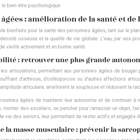
r le bien-être psychologique.
gées : amélioration de la santé et de l
de bienfaits pour la santé des personnes âgées, tant sur le plan 
 la densité osseuse et la qualité de vie globale. L’eau, par ses p
de vieillir activement et en bonne santé.
ibilité : retrouver une plus grande autono
r les articulations, permettant aux personnes âgées de bouger
uffrant d’arthrose, d’ostéoporose ou d’autres affections articu
litude articulaire, améliorent la souplesse et réduisent la raideur
personnes âgées de maintenir leur autonomie et de continuer à ré
monter des escaliers, se pencher pour ramasser un objet, faire
 de vie des seniors, leur permettant de rester actifs et engagés d
 la masse musculaire : prévenir la sarco