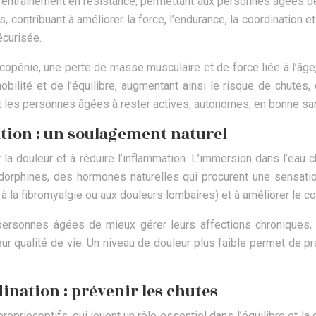
d’entraînement en résistance, permettant aux personnes âgées d
es, contribuant à améliorer la force, l’endurance, la coordination
écurisée.
rcopénie, une perte de masse musculaire et de force liée à l’âg
mobilité et de l’équilibre, augmentant ainsi le risque de chute
t les personnes âgées à rester actives, autonomes, en bonne sant
ation : un soulagement naturel
la douleur et à réduire l’inflammation. L’immersion dans l’eau c
ndorphines, des hormones naturelles qui procurent une sensatio
à la fibromyalgie ou aux douleurs lombaires) et à améliorer le co
x personnes âgées de mieux gérer leurs affections chroniques
r qualité de vie. Un niveau de douleur plus faible permet de pr
dination : prévenir les chutes
roprioceptifs, qui jouent un rôle essentiel dans l’équilibre et 