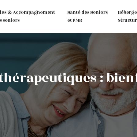
des & Accompagnement
Santé des Seniors
Héberg
s seniors
et PMR
Structur
thérapeutiques : bien