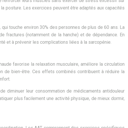
e renforcer leurs muscles sans exercer de stress excessif sur
 et la posture. Les exercices peuvent être adaptés aux capacités
e, qui touche environ 30% des personnes de plus de 60 ans. La
s, de fractures (notamment de la hanche) et de dépendance. En
é et à prévenir les complications liées à la sarcopénie.
haude favorise la relaxation musculaire, améliore la circulation
n de bien-être. Ces effets combinés contribuent à réduire la
nfort.
, de diminuer leur consommation de médicaments antidouleur
atiquer plus facilement une activité physique, de mieux dormir,
la coordination. Les AAT comprennent des exercices spécifiques