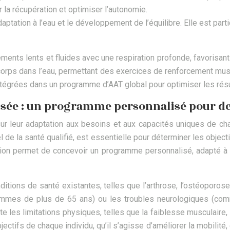
r la récupération et optimiser l’autonomie.
ptation à l’eau et le développement de l’équilibre. Elle est part
ments lents et fluides avec une respiration profonde, favorisant 
le corps dans l’eau, permettant des exercices de renforcement mus
ntégrées dans un programme d’AAT global pour optimiser les résu
lisée : un programme personnalisé pour d
sur leur adaptation aux besoins et aux capacités uniques de cha
 de la santé qualifié, est essentielle pour déterminer les object
ation permet de concevoir un programme personnalisé, adapté à 
tions de santé existantes, telles que l’arthrose, l’ostéoporos
mes de plus de 65 ans) ou les troubles neurologiques (comme
les limitations physiques, telles que la faiblesse musculaire, la
ctifs de chaque individu, qu’il s’agisse d’améliorer la mobilité, 