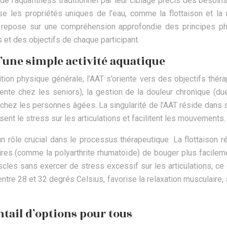
de l’aquafitness traditionnel par leur ciblage précis des besoin
e les propriétés uniques de l’eau, comme la flottaison et la r
s repose sur une compréhension approfondie des principes ph
et des objectifs de chaque participant.
’une simple activité aquatique
ition physique générale, l’AAT s’oriente vers des objectifs thér
e chez les seniors), la gestion de la douleur chronique (due à
hez les personnes âgées. La singularité de l’AAT réside dans sa
ent le stress sur les articulations et facilitent les mouvements.
un rôle crucial dans le processus thérapeutique. La flottaison r
aires (comme la polyarthrite rhumatoïde) de bouger plus facilem
les sans exercer de stress excessif sur les articulations, ce 
tre 28 et 32 degrés Celsius, favorise la relaxation musculaire, s
ntail d’options pour tous