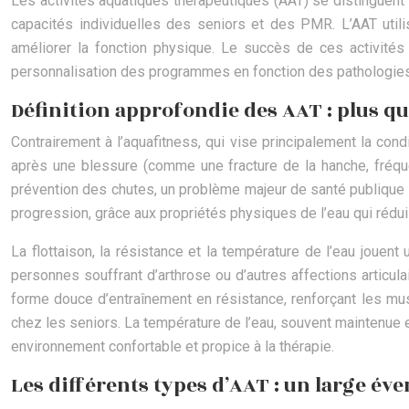
Les activités aquatiques thérapeutiques (AAT) se distinguent 
capacités individuelles des seniors et des PMR. L’AAT utilis
améliorer la fonction physique. Le succès de ces activité
personnalisation des programmes en fonction des pathologies 
Définition approfondie des AAT : plus qu
Contrairement à l’aquafitness, qui vise principalement la cond
après une blessure (comme une fracture de la hanche, fréquent
prévention des chutes, un problème majeur de santé publique c
progression, grâce aux propriétés physiques de l’eau qui réduis
La flottaison, la résistance et la température de l’eau jouent 
personnes souffrant d’arthrose ou d’autres affections articul
forme douce d’entraînement en résistance, renforçant les musc
chez les seniors. La température de l’eau, souvent maintenue en
environnement confortable et propice à la thérapie.
Les différents types d’AAT : un large éve