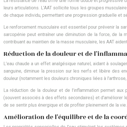
La résistance de l’eau offre une forme douce et progressive 
leurs articulations. L’AAT sollicite tous les groupes musculair
de chaque individu, permettant une progression graduelle et s
Le renforcement musculaire est essentiel pour prévenir la sa
sarcopénie peut entraîner une diminution de la force, de la 
contribuant au maintien de la masse musculaire, les AAT aiden
Réduction de la douleur et de l’inflamm
L’eau chaude a un effet analgésique naturel, aidant à soulager 
sanguine, diminue la pression sur les nerfs et libère des e
douleur (notamment les douleurs chroniques liées à l’arthrose, 
La réduction de la douleur et de l’inflammation permet au
(souvent associés à des effets secondaires) et d’améliorer leu
de se sentir plus énergique et de profiter pleinement de la vie.
Amélioration de l’équilibre et de la coor
Les propriétés sensorielles de l’eau stimulent les systèmes p